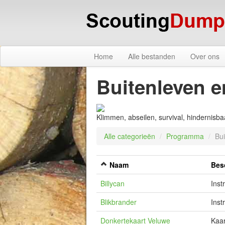
Home
Alle bestanden
Over ons
Buitenleven e
Klimmen, abseilen, survival, hindernisb
Alle categorieën
/
Programma
/
Bu
Naam
Bes
Billycan
Inst
Blikbrander
Inst
Donkertekaart Veluwe
Kaar