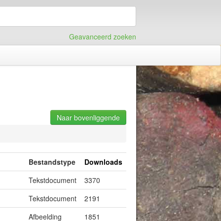
Geavanceerd zoeken
Naar bovenliggende
Bestandstype
Downloads
Tekstdocument
3370
Tekstdocument
2191
Afbeelding
1851