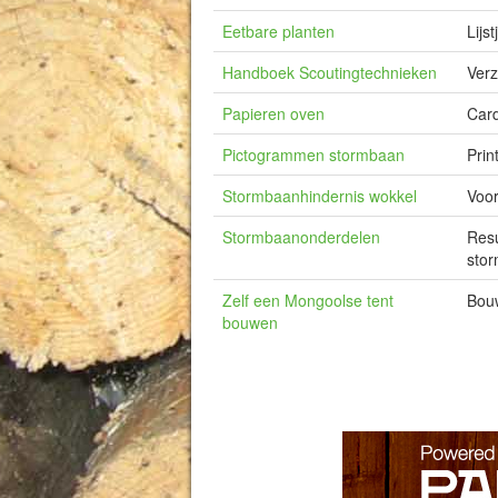
Eetbare planten
Lijs
Handboek Scoutingtechnieken
Verz
Papieren oven
Card
Pictogrammen stormbaan
Prin
Stormbaanhindernis wokkel
Voor
Stormbaanonderdelen
Resu
stor
Zelf een Mongoolse tent
Bouw
bouwen