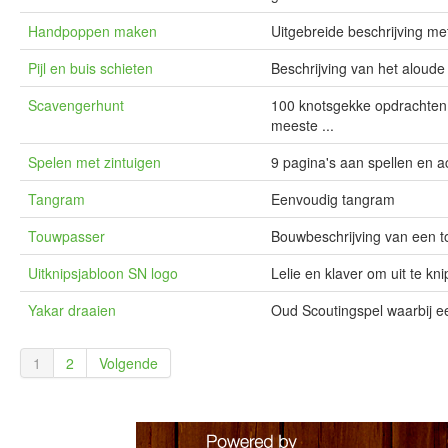
Handpoppen maken
Uitgebreide beschrijving m
Pijl en buis schieten
Beschrijving van het aloud
Scavengerhunt
100 knotsgekke opdrachten
meeste ...
Spelen met zintuigen
9 pagina's aan spellen en ac
Tangram
Eenvoudig tangram
Touwpasser
Bouwbeschrijving van een 
Uitknipsjabloon SN logo
Lelie en klaver om uit te kni
Yakar draaien
Oud Scoutingspel waarbij e
1
2
Volgende