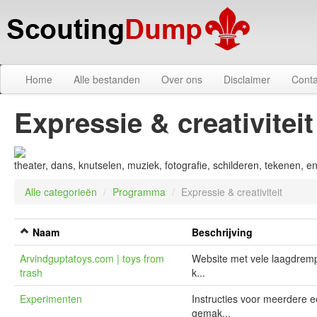
Home
Alle bestanden
Over ons
Disclaimer
Conta
Expressie & creativiteit
theater, dans, knutselen, muziek, fotografie, schilderen, tekenen, e
Alle categorieën
/
Programma
/
Expressie & creativiteit
Naam
Beschrijving
Arvindguptatoys.com | toys from
Website met vele laagdremp
trash
k...
Experimenten
Instructies voor meerdere 
gemak...