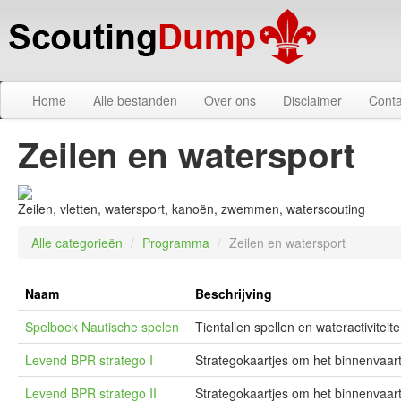
Home
Alle bestanden
Over ons
Disclaimer
Conta
Zeilen en watersport
Zeilen, vletten, watersport, kanoën, zwemmen, waterscouting
Alle categorieën
/
Programma
/
Zeilen en watersport
Naam
Beschrijving
Spelboek Nautische spelen
Tientallen spellen en wateractiviteite
Levend BPR stratego I
Strategokaartjes om het binnenvaart
Levend BPR stratego II
Strategokaartjes om het binnenvaart