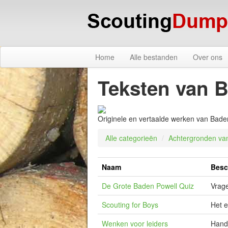
Home
Alle bestanden
Over ons
Teksten van 
Originele en vertaalde werken van Bade
Alle categorieën
/
Achtergronden va
Naam
Besc
De Grote Baden Powell Quiz
Vrag
Scouting for Boys
Het e
Wenken voor leiders
Handb