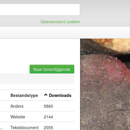
Geavanceerd zoeken
Naar bovenliggende
Bestandstype
Downloads
Anders
5860
Website
2144
..
Tekstdocument
2055