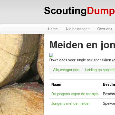
Home
Alle bestanden
Over ons
Meiden en jo
Downloads voor single sex speltakken (gi
Alle categorieën
/
Leiding en spelta
Naam
Beschr
De jongens tegen de meisjes
Beschri
Jongens met de meiden
Spelvor