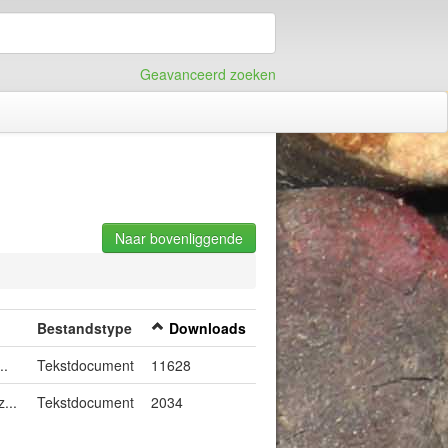
Geavanceerd zoeken
Naar bovenliggende
Bestandstype
Downloads
..
Tekstdocument
11628
...
Tekstdocument
2034