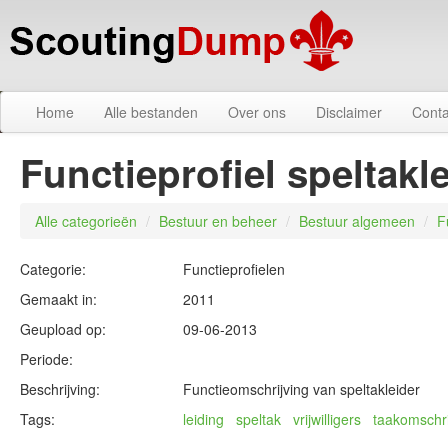
Home
Alle bestanden
Over ons
Disclaimer
Conta
Functieprofiel speltakl
Alle categorieën
/
Bestuur en beheer
/
Bestuur algemeen
/
F
Categorie:
Functieprofielen
Gemaakt in:
2011
Geupload op:
09-06-2013
Periode:
Beschrijving:
Functieomschrijving van speltakleider
Tags:
leiding
speltak
vrijwilligers
taakomschri