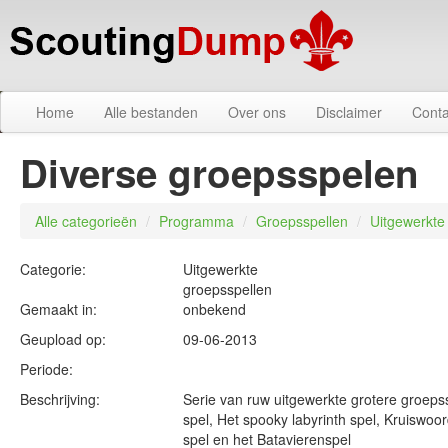
Home
Alle bestanden
Over ons
Disclaimer
Conta
Diverse groepsspelen
Alle categorieën
/
Programma
/
Groepsspellen
/
Uitgewerkte
Categorie:
Uitgewerkte
groepsspellen
Gemaakt in:
onbekend
Geupload op:
09-06-2013
Periode:
Beschrijving:
Serie van ruw uitgewerkte grotere groeps
spel, Het spooky labyrinth spel, Kruiswo
spel en het Batavierenspel