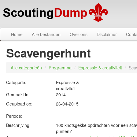
Home
Alle bestanden
Over ons
Disclaimer
Conta
Scavengerhunt
Alle categorieën
/
Programma
/
Expressie & creativiteit
/
Sca
Categorie:
Expressie &
creativiteit
Gemaakt in:
2014
Geupload op:
26-04-2015
Periode:
Beschrijving:
100 knotsgekke opdrachten voor een sca
punten?