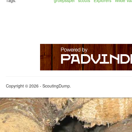
Tags:
groepsspel
scouts
Explorers
Wilde Va
Copyright © 2026 - ScoutingDump.