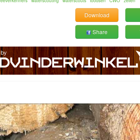
eeverkenners
waterscouting
waterscouts
loodsen
CWO
zeilen
Download
Share