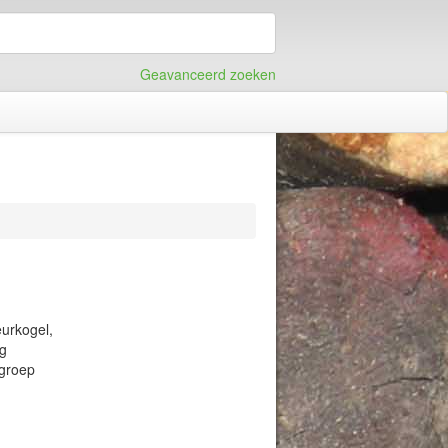
Geavanceerd zoeken
urkogel,
ng
groep