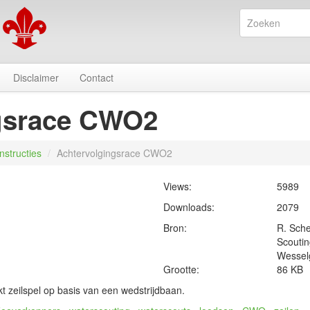
Disclaimer
Contact
gsrace CWO2
Instructies
/
Achtervolgingsrace CWO2
Views:
5989
Downloads:
2079
Bron:
R. Sche
Scouti
Wessel
Grootte:
86 KB
t zeilspel op basis van een wedstrijdbaan.