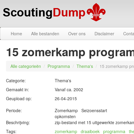
Home
Alle bestanden
Over ons
Disclaimer
Conta
15 zomerkamp progra
Alle categorieën
/
Programma
/
Thema's
/
15 zomerkamp pr
Categorie:
Thema's
Gemaakt in:
Vanaf ca. 2002
Geupload op:
26-04-2015
Periode:
Zomerkamp Seizoensstart
opkomsten
Beschrijving:
zip-bestand met 15 uitgewerkte zomerka
Tags:
zomerkamp
draaiboek
programma
th