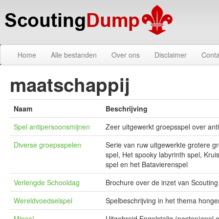
Home
Alle bestanden
Over ons
Disclaimer
Conta
maatschappij
Naam
Beschrijving
Spel antipersoonsmijnen
Zeer uitgewerkt groepsspel over an
Diverse groepsspelen
Serie van ruw uitgewerkte grotere g
spel, Het spooky labyrinth spel, Kr
spel en het Batavierenspel
Verlengde Schooldag
Brochure over de inzet van Scoutin
Wereldvoedselspel
Spelbeschrijving in het thema honger
Mines!
Uitgebreid Engelstalig (posten)spel