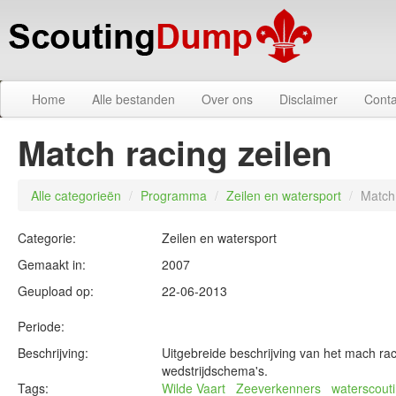
Home
Alle bestanden
Over ons
Disclaimer
Conta
Match racing zeilen
Alle categorieën
/
Programma
/
Zeilen en watersport
/
Match 
Categorie:
Zeilen en watersport
Gemaakt in:
2007
Geupload op:
22-06-2013
Periode:
Beschrijving:
Uitgebreide beschrijving van het mach rac
wedstrijdschema's.
Tags:
Wilde Vaart
Zeeverkenners
waterscout