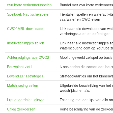
250 korte verkennersspelen
Bundel met 250 korte verkenner
Spelboek Nautische spelen
Tientallen spellen en wateractivite
vaarwater en CWO-eisen
CWO/ MBL downloads
Link naar alle downloads van wa
vorderingsstaten en oefeningen.
Instructiefilmpjes zeilen
Link naar alle instructiefilmpjes
Waterscouting.com op Youtube z
Achtervolgingsrace CWO2
Mooi uitgewerkt zeilspel op basi
Bouwplaat vlet I
6 bestanden die samen een bouwp
Levend BPR stratego I
Strategokaartjes om het binnenva
Match racing zeilen
Uitgebreide beschrijving van het
wedstrijdschema's.
Lijst onderdelen lelievlet
Tekening met een lijst van alle o
Uitleg zeilkoersen
Korte beschrijving van de zeilkoe